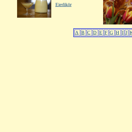
Eierlikör
A
B
C
D
E
F
G
H
I
J