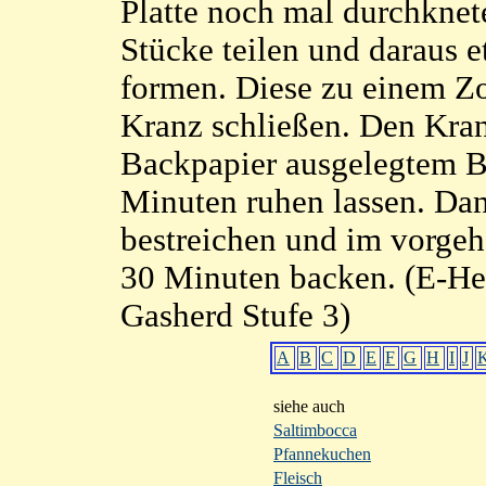
Platte noch mal durchknete
Stücke teilen und daraus 
formen. Diese zu einem Z
Kranz schließen. Den Kran
Backpapier ausgelegtem B
Minuten ruhen lassen. Da
bestreichen und im vorge
30 Minuten backen. (E-He
Gasherd Stufe 3)
A
B
C
D
E
F
G
H
I
J
siehe auch
Saltimbocca
Pfannekuchen
Fleisch