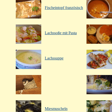
Fischeintopf französisch
Lachssoße mit Pasta
Lachssuppe
Miesmuscheln