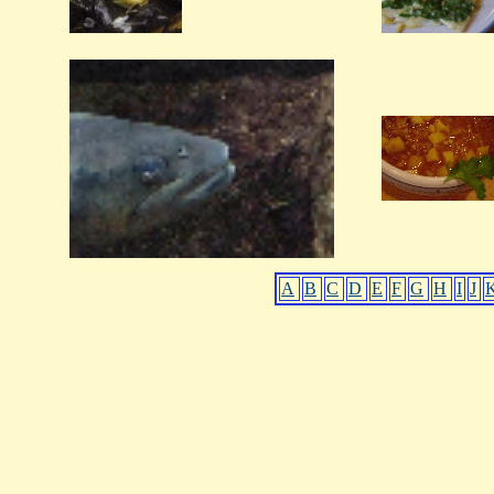
A
B
C
D
E
F
G
H
I
J